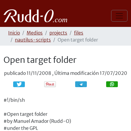
Inicio
Medios
projects
files
nautilus-scripts
Open target folder
Open target folder
publicado
11/11/2008
,
Última modificación
17/07/2020
Compartir
Compartir
#!/bin/sh
#Open target folder
#by Manuel Amador (Rudd-O)
#under the GPL